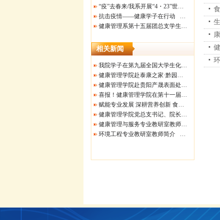
“疫”去春来/我系开展“4・23”世界读书日活动
抗击疫情——健康学子在行动
健康管理系第十五届团总支学生会第三次全体大会
相关新闻
我院学子在第九届全国大学生化工实验大赛 西南赛区决赛中斩获佳绩
健康管理学院赴泰康之家·黔园开展校企合作走访交流
健康管理学院赴贵阳产晟表面处理产业发展有限公司开展访企拓岗暨校企交流活动
喜报！健康管理学院在第十一届全国大学生生命科学竞赛（贵州赛区）中斩获佳绩！
赋能专业发展 深耕营养创新 食品专业成功举办刺梨资源开发与健康产品研究学术讲座
健康管理学院党总支书记、院长 唐婷
健康管理与服务专业教研室教师简介
环境工程专业教研室教师简介