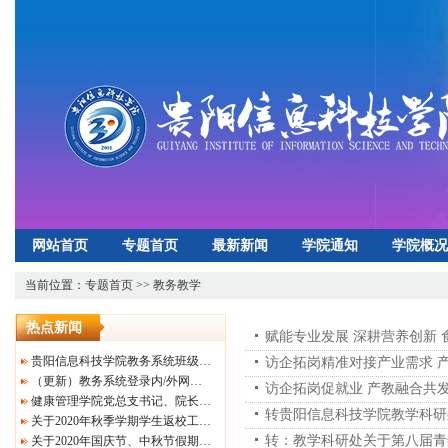
网站首页
专题首页
最新新闻
学院通知
学院概况
招生就业
心理健康
实验实训中心
下载专区
当前位置：
专题首页
>>
教务教学
热点新闻
赋能专业发展 深耕营养创新
贵阳信息科技学院教务系统班级课表及学生个人课表查询
访企拓岗精准对接产业需求 
（更新）教务系统登录内/外网操作指南及贵阳信息科技学院关于做好2021-2022-2学期重修（补修）课程上课安排的通知（转发）
访企拓岗促就业 产教融合共
健康管理学院党总支书记、院长 唐婷
关于2020年秋季学期学生返校工作的相关要求
转：教学科研处关于第八届青
关于2020年国庆节、中秋节假期的通知