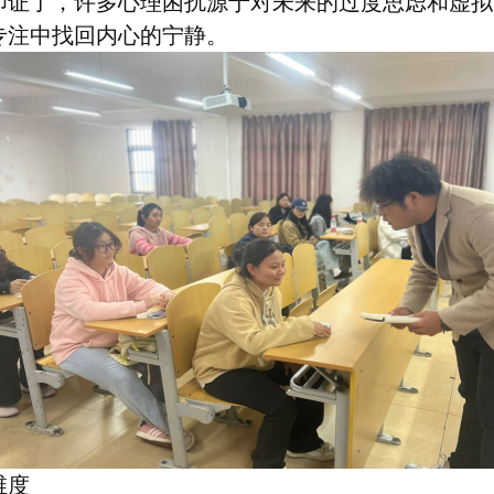
印证了，
许多心理困扰源于对未来的过度思虑和虚拟
专注中找回内心的宁静。
维度