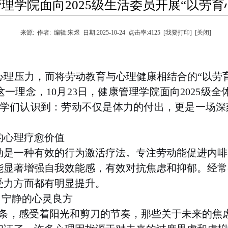
理学院面向2025级生活委员开展“以劳育
来源:
作者:
编辑:
宋煜
日期:
2025-10-24
点击率:
4125
[我要打印]
[关闭]
心理压力，而将劳动教育与心理健康相结合的
“以劳
这一理念，
10月23日
，健康管理学院面向
2025级
同学们认识到：劳动不仅是体力的付出，更是一场深
的心理疗愈价值
动是一种有效的行为激活疗法。专注劳动能促进内啡
能显著增强自我效能感，有效对抗焦虑和抑郁。经常
受力方面都有明显提升
。
向宁静的心灵良方
条，感受着阳光和剪刀的节奏，那些关于未来的焦