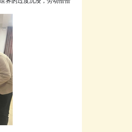
世界的过度沉浸
，
劳动恰恰