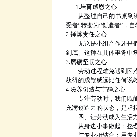
1.
培育感恩之心
到
从
整理自己的书桌
受者
”
转变为
“
创造者
”
，自
2.
锤炼责任之心
无论是小组合作还是
到底。这种在具体事务中
3.
磨砺坚韧之心
劳动过程难免遇到困
获得的成就感远比任何说
4.
滋养创造与宁静之心
专注劳动时，我们既
充满创造力的状态，是虚
四、
让劳动成为生活
从身边小事做起
：
整
与专业相结合
：
用专