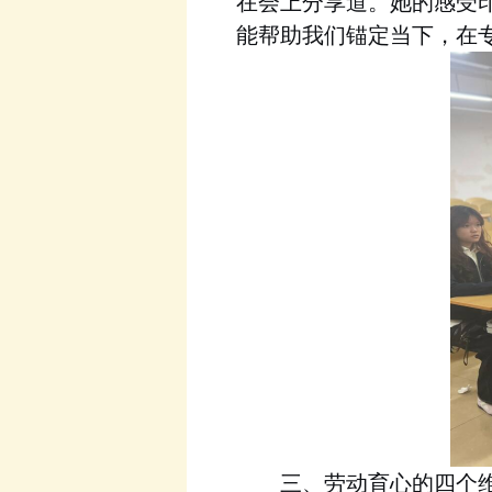
在会上分享道。
的感受
她
能帮助我们锚定当下，在
三
、劳动育心的四个