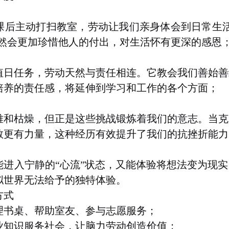
课后主动
打扫教室
，劳动让我们亲身体会到日常生
然会更加珍惜他人的付出，对生活怀有更深的感恩
值日任务，劳动天然与责任相连。它教会我们善始善
培养的责任感，将延伸到学习和工作的各个方面
；
难和枯燥，但正是这些挑战锻炼着我们的意志。当克
教更有力量，这种经历有效提升了我们的抗挫折能力
能进入宁静的
“
心流
”
状态，又能体验将想法变为现实
拟世界无法给予的独特体验
。
方式
理书桌、帮助室友、参与志愿服务
；
业知识服务社会，让脑力劳动创造价值
；