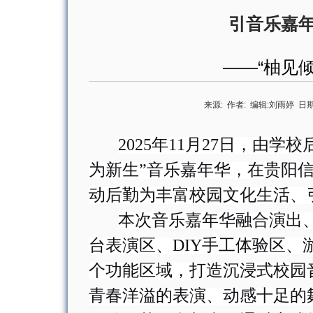
引音乐嘉
——“柚见
来源:
作者:
编辑:
刘雨婷
日期
2025
年
11
月
27
日，由
学校
为新生”音乐嘉年华，在贵阳
动
后勤
为丰富校园文化生活、
本次音乐嘉年华融合演出
台表演区、
DIY
手工体验区、
个功能区域，打造沉浸式校园
青春洋溢的表演、动感十足的